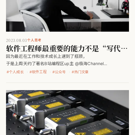
2023.08.03
个人思考
软件工程师最重要的能力不是“写代
码”
因为最近在工作和技术成长上遇到了瓶颈，
于是上周天约了著名B站编程区up主 @极海Channel
一对一咨询，跟他畅聊了2小时左右。
#
个人成长
#
软件工程
#
公众号
#
热门文章
本文我将分享整场咨询下来，我认为最有价值，
也是令我感触最深的part；此外，
我将结合我的理解做一些延伸。