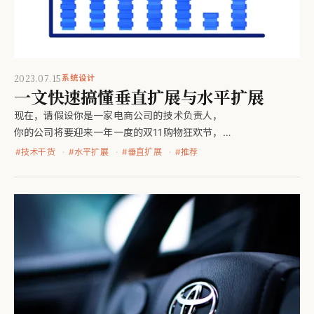
2023.07.15
系统设计
一文快速搞懂垂直扩展与水平扩展
现在，请假设你是一家电商公司的技术负责人，
你的公司将要迎来一年一度的双11购物狂欢节，
你需要为公司的网站做好充分的准备，
#
技术干货
#
水平扩展
#
垂直扩展
#
推荐
以应对即将到来的流量高峰。然而，
毫无经验的你选择了让服务器在双11结束之前打烊。然后......