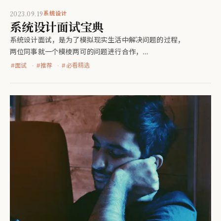
2023.09.19
系统设计
系统设计面试宝典
系统设计面试，是为了模拟现实生活中解决问题的过程，
两位同事就一个模棱两可的问题进行合作，
并提出一个满足他们目标的解决方案。这个问题是无止境的，
#
面试
#
推荐
#
必看精选
没有完美的答案。与你在设计过程中投入的工作相比，
最终的设计并不重要。这可以让你展示你的设计技能，
捍卫你的设计选择，并以建设性的方式回应反馈。