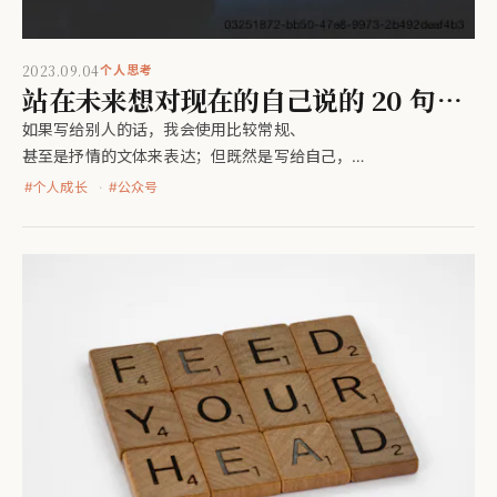
2023.09.04
个人思考
站在未来想对现在的自己说的 20 句心
里话
如果写给别人的话，我会使用比较常规、
甚至是抒情的文体来表达；但既然是写给自己，
我会追求信息传输的高效，因此直接列点，
#
个人成长
#
公众号
当做一个review的list，时常回来看看。