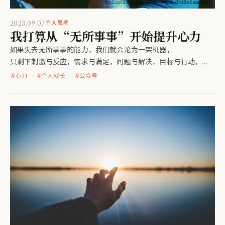
2023.09.07
个人思考
我打算从“无所事事”开始提升心力
如果失去无所事事的能力，我们就会沦为一架机器，
只剩下刺激与反应，需求与满足，问题与解决，目标与行动，
生命也因此枯萎。
#
心力
#
个人成长
#
公众号