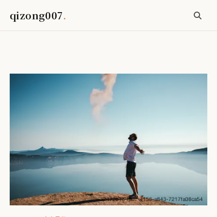
qizong007
.