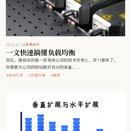
2023.07.18
系统设计
一文快速搞懂负载均衡
现在，请假设你是一家电商公司的技术负责人，双11要来了，
你需要为公司的网站做好充分的准备，
以应对即将到来的流量高峰。看了我上篇文章
#
技术干货
#
负载均衡
#
推荐
（垂直扩展与水平扩展）的你，满怀信心，决定使用“横向扩展”
来应对，你兴高采烈地加了几台服务器。然而，
此时的你并不知道怎么把请求流量均匀地分发到每台服务器上；
你也不知道，如果其中有服务器挂了，
怎么让请求不再打到宕掉的机器上。然后……