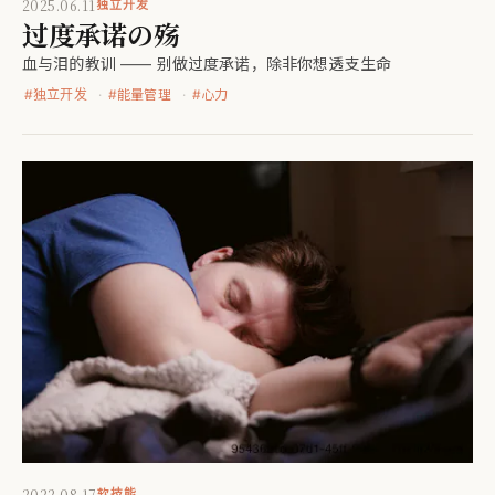
2025.06.11
独立开发
过度承诺の殇
血与泪的教训 —— 别做过度承诺，除非你想透支生命
#
独立开发
#
能量管理
#
心力
2022.08.17
软技能