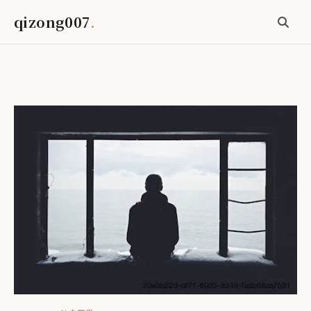
qizong007
.